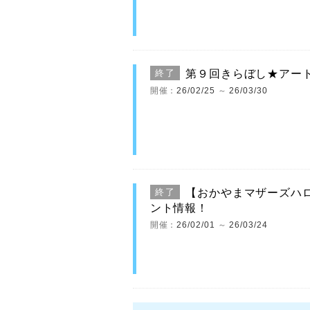
第９回きらぼし★アー
終了
開催：
26/02/25
～
26/03/30
【おかやまマザーズハ
終了
ント情報！
開催：
26/02/01
～
26/03/24