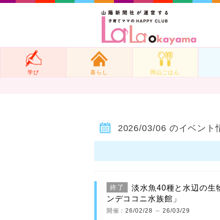
学び
暮らし
岡山ごはん
2026/03/06 のイベン
淡水魚40種と水辺の生
終了
ンデココニ水族館」
開催：
26/02/28
～
26/03/29