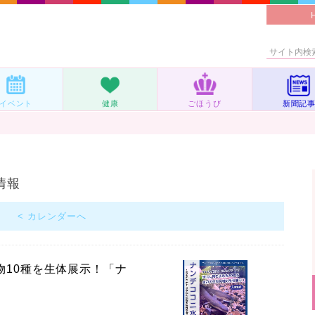
イベント
健康
ごほうび
新聞記
ト情報
< カレンダーへ
物10種を生体展示！「ナ