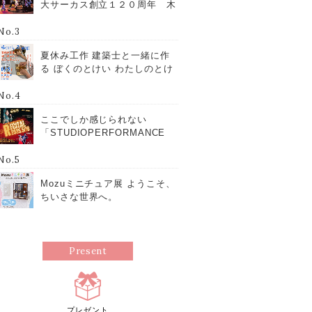
大サーカス創立１２０周年 木
下大サーカス岡山公演 ６月２
６日～９月７日 岡山ドーム東
No.3
隣特設会場
夏休み工作 建築士と一緒に作
る ぼくのとけい わたしのとけ
い
No.4
ここでしか感じられない
「STUDIOPERFORMANCE
RECITAL 2025.05.18」
No.5
Mozuミニチュア展 ようこそ、
ちいさな世界へ。
Present
プレゼント