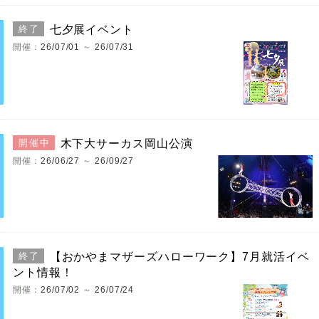
七夕展イベント
終了
開催：
26/07/01
～
26/07/31
木下大サーカス岡山公演
開催中
開催：
26/06/27
～
26/09/27
【おかやまマザーズハローワーク】7月就活イベ
終了
ント情報！
開催：
26/07/02
～
26/07/24