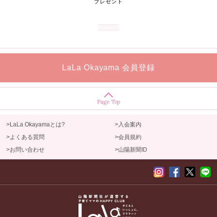
プレゼント
LaLa Okayama 会員登録
Page Top
>LaLa Okayamaとは?
>入会案内
>よくある質問
>会員規約
>お問い合わせ
>山陽新聞ID