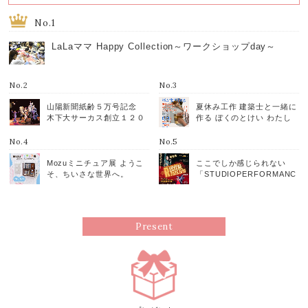
No.1
LaLaママ Happy Collection～ワークショップday～
No.2
No.3
山陽新聞紙齢５万号記念
夏休み工作 建築士と一緒に
木下大サーカス創立１２０
作る ぼくのとけい わたし
周年 木下大サーカス岡山
のとけい
公演 ６月２６日～９月７
No.4
No.5
日 岡山ドーム東隣特設会
場
Mozuミニチュア展 ようこ
ここでしか感じられない
そ、ちいさな世界へ。
「STUDIOPERFORMANC
E RECITAL 2025.05.18」
Present