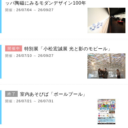
ッパ陶磁にみるモダンデザイン100年
開催：
26/07/04
～
26/09/27
特別展「小松宏誠展 光と影のモビール」
開催中
開催：
26/07/10
～
26/09/27
室内あそびば「ボールプール」
終了
開催：
26/07/21
～
26/07/31