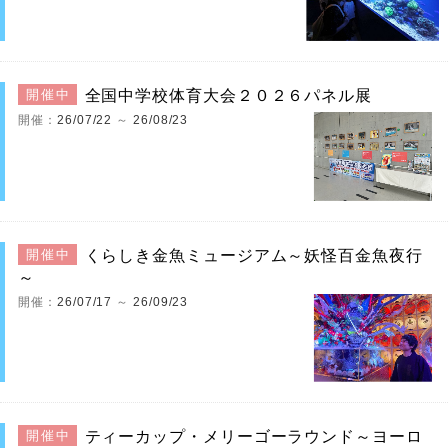
全国中学校体育大会２０２６パネル展
開催中
開催：
26/07/22
～
26/08/23
くらしき金魚ミュージアム～妖怪百金魚夜行
開催中
～
開催：
26/07/17
～
26/09/23
ティーカップ・メリーゴーラウンド～ヨーロ
開催中