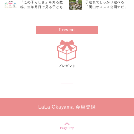
「この子らしさ」を知る数
子連れでしっかり遊べる！
秘。生年月日で見る子ども
「岡山オススメ公園ナビ」
の個性／地域とつながる、
④/津黒いきものふれあいの
子育てと暮らしのヒント④
里/水遊び！バーベキュー！
夏を楽しむ公園
Present
プレゼント
LaLa Okayama 会員登録
Page Top