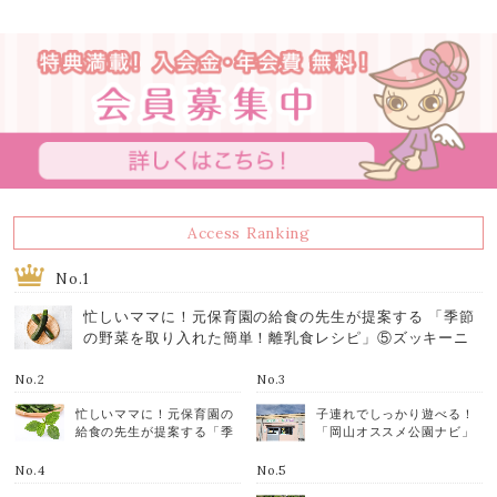
Access Ranking
No.1
忙しいママに！元保育園の給食の先生が提案する 「季節
の野菜を取り入れた簡単！離乳食レシピ」⑤ズッキーニ
No.2
No.3
忙しいママに！元保育園の
子連れでしっかり遊べる！
給食の先生が提案する「季
「岡山オススメ公園ナビ」
節の野菜を取り入れた簡
⑥/昨夏オープンした屋内遊
単！離乳食レシピ」⑲モロ
び場！和気町こども広場と
No.4
No.5
ヘイヤ
和気鵜飼谷交通公園