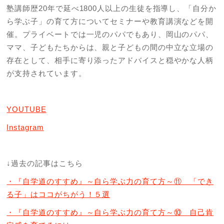
塾講師歴20年で延べ1800人以上の生徒を指導し、「自分か
ら学ぶ子」の育て方についてセミナーや教育講演などを開
催。プライベートでは一児のパパでもあり、岡山のパパ、
ママ、子どもたちからは、親と子どもの間の中立な立場の
存在として、相手に寄り添ったアドバイスと穏やかな人柄
が支持されています。
YOUTUBE
Instagram
↓過去の記事はこちら
・『自学道のすすめ』～自ら学ぶ力の育て方～⑪ 「でき
る子」はココがちがう！５選
・『自学道のすすめ』～自ら学ぶ力の育て方～⑩ 自己肯