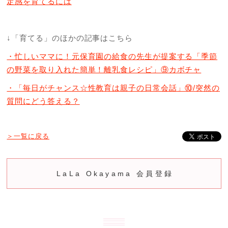
定感を育てるには
↓「育てる」のほかの記事はこちら
・忙しいママに！元保育園の給食の先生が提案する「季節
の野菜を取り入れた簡単！離乳食レシピ」⑨カボチャ
・「毎日がチャンス☆性教育は親子の日常会話」⑩/突然の
質問にどう答える？
＞一覧に戻る
LaLa Okayama 会員登録