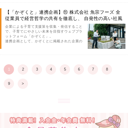
【「かぞくと」連携企画】⑪ 株式会社 魚宗フーズ 全
従業員で経営哲学の共有を徹底し、 自発性の高い社風
を形成
企業による子育て支援策を収集・発信すること
で、子育てにやさしい未来を目指すウェブプラ
ットフォーム「かぞくと」。
連携企画として、かぞくとに掲載された企業の
パパママ体験談をちょこっとずつ紹介していき
ます！
1
2
3
4
5
6
7
8
9
>