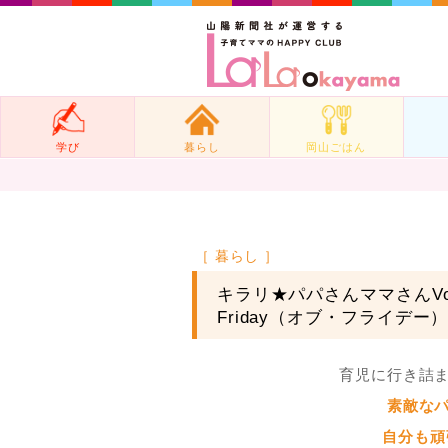
学び
暮らし
岡山ごはん
［ 暮らし ］
キラリ★パパさんママさんVo
Friday（オブ・フライデー
育児に行き詰
素敵な
自分も頑