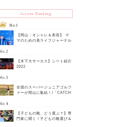
Access Ranking
No.1
【岡山・オシャレ＆美容】 マ
マのための美ライフジャーナル
vol.5
No.2
【木下大サーカス】シート紹介
2022
No.3
全国のスーパージュニアゴルフ
ァーが岡山に集結！/「CATCH
YOUR DREAM ジュニアゴル
フ競技会」/11月に高梁市で初
No.4
開催
【子どもの靴、どう選ぶ？】専
門家に聞く！子どもの靴選び＆
フットケア