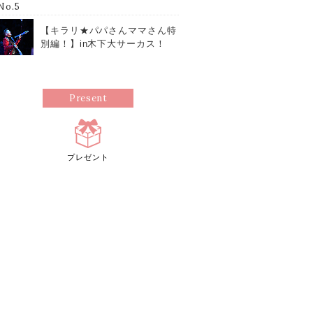
No.5
【キラリ★パパさんママさん特
別編！】in木下大サーカス！
ブライアン・ドレスナーさん
（ジャグリングパフォーマー）
Present
プレゼント